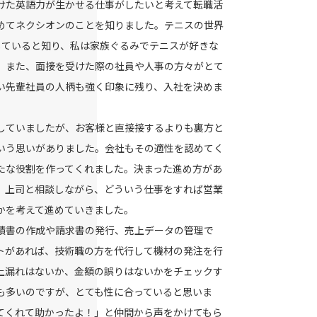
けた英語力が生かせる仕事がしたいと考えて転職活
めてネクシオンのことを知りました。テニスの世界
していると知り、私は家族ぐるみでテニスが好きな
。また、面接を受けた際の社員や人事の方々がとて
い先輩社員の人柄も強く印象に残り、入社を決めま
していましたが、お客様と直接接するよりも裏方と
いう思いがありました。会社もその適性を認めてく
たな役割を作ってくれました。決まった進め方があ
、上司と相談しながら、どういう仕事をすれば営業
かを考えて進めていきました。
積書の作成や請求書の発行、売上データの管理で
トがあれば、技術職の方を代行して機材の発注を行
上漏れはないか、金額の誤りはないかをチェックす
も多いのですが、とても性に合っていると思いま
てくれて助かったよ！」と仲間から声をかけてもら