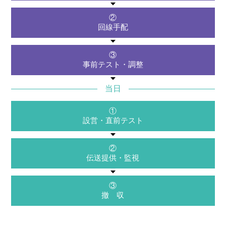
②
回線手配
③
事前テスト・
調整
当日
①
設営・
直前テスト
②
伝送提供・
監視
③
撤 収