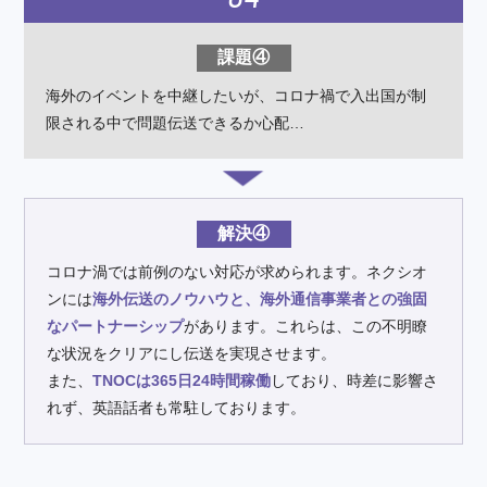
課題④
海外のイベントを中継したいが、
コロナ禍で入出国が制
限される中で
問題伝送できるか心配…
解決④
コロナ渦では前例のない対応が求められます。ネクシオ
ンには
海外伝送のノウハウと、海外通信事業者との強固
なパートナーシップ
があります。これらは、この不明瞭
な状況をクリアにし伝送を実現させます。
また、
TNOCは365日24時間稼働
しており、時差に影響さ
れず、英語話者も常駐しております。