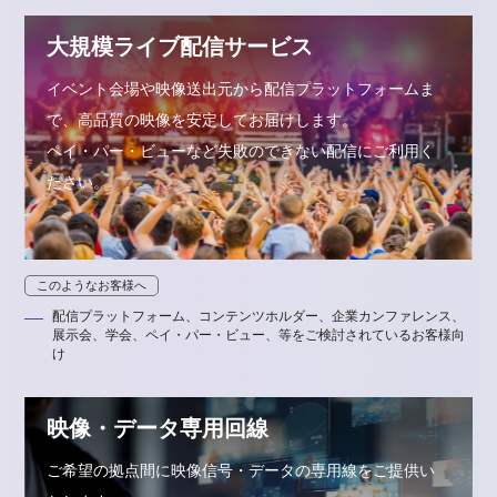
大規模ライブ配信サービス
イベント会場や映像送出元から配信プラットフォームま
で、高品質の映像を安定してお届けします。
ペイ・パー・ビューなど失敗のできない配信にご利用く
ださい。
このようなお客様へ
配信プラットフォーム、コンテンツホルダー、企業カンファレンス、
展示会、学会、ペイ・パー・ビュー、等をご検討されているお客様向
け
映像・データ専用回線
ご希望の拠点間に映像信号・データの専用線をご提供い