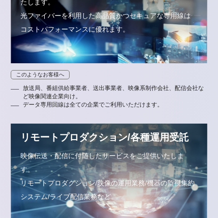
たします。
光ファイバーを利用した高品質かつセキュアな専用線は
コストパフォーマンスに優れます。
このようなお客様へ
放送局、番組供給事業者、送出事業者、映像系制作会社、配信会社な
ど映像関連企業向け。
データ専用回線は全ての企業でご利用いただけます。
リモートプロダクション/各種運用受託
映像伝送・配信に付随したサービスをご提供いたしま
す。
リモートプロダクション/映像の運用業務/機器の監視集約
システム/ライブ配信業務など。