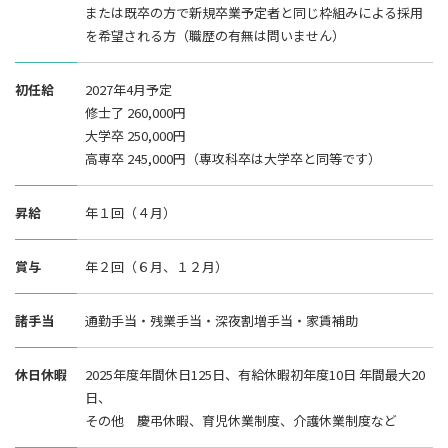
または既卒の方で新規卒業予定者と同じ枠組みによる採用
を希望される方（職歴の有無は問いません）
初任給
2027年4月予定
修士了 260,000円
大学卒 250,000円
高専卒 245,000円（専攻科卒は大学卒と同等です）
昇給
年１回（４月）
賞与
年２回（６月、１２月）
諸手当
通勤手当・残業手当・深夜割増手当・家賃補助
休日休暇
2025年度年間休日125日、有給休暇初年度10日 年間最大20
日、
その他 慶弔休暇、育児休業制度、介護休業制度など